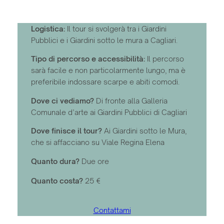
Logistica:
Il tour si svolgerà tra i Giardini
Pubblici e i Giardini sotto le mura a Cagliari.
Tipo di percorso e accessibilità:
Il percorso
sarà facile e non particolarmente lungo, ma è
preferibile indossare scarpe e abiti comodi.
Dove ci vediamo?
Di fronte alla Galleria
Comunale d’arte ai Giardini Pubblici di Cagliari
Dove finisce il tour?
Ai Giardini sotto le Mura,
che si affacciano su Viale Regina Elena
Quanto dura?
Due ore
Quanto costa?
25 €
Contattami