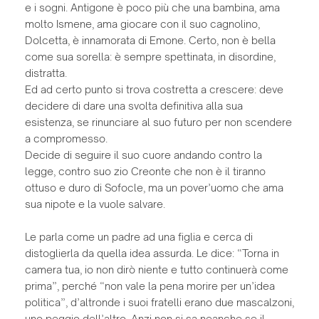
e i sogni. Antigone è poco più che una bambina, ama
molto Ismene, ama giocare con il suo cagnolino,
Dolcetta, è innamorata di Emone. Certo, non è bella
come sua sorella: è sempre spettinata, in disordine,
distratta.
Ed ad certo punto si trova costretta a crescere: deve
decidere di dare una svolta definitiva alla sua
esistenza, se rinunciare al suo futuro per non scendere
a compromesso.
Decide di seguire il suo cuore andando contro la
legge, contro suo zio Creonte che non è il tiranno
ottuso e duro di Sofocle, ma un pover’uomo che ama
sua nipote e la vuole salvare.
Le parla come un padre ad una figlia e cerca di
distoglierla da quella idea assurda. Le dice: “Torna in
camera tua, io non dirò niente e tutto continuerà come
prima”, perché “non vale la pena morire per un’idea
politica”, d’altronde i suoi fratelli erano due mascalzoni,
uno peggio dell’altro. Anzi non si sa neanche se il