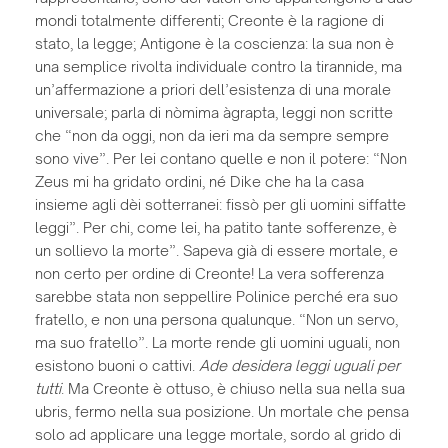
mondi totalmente differenti; Creonte è la ragione di
stato, la legge; Antigone è la coscienza: la sua non è
una semplice rivolta individuale contro la tirannide, ma
un’affermazione a priori dell’esistenza di una morale
universale; parla di nòmima àgrapta, leggi non scritte
che “non da oggi, non da ieri ma da sempre sempre
sono vive”. Per lei contano quelle e non il potere: “Non
Zeus mi ha gridato ordini, né Dike che ha la casa
insieme agli dèi sotterranei: fissò per gli uomini siffatte
leggi”. Per chi, come lei, ha patito tante sofferenze, è
un sollievo la morte”. Sapeva già di essere mortale, e
non certo per ordine di Creonte! La vera sofferenza
sarebbe stata non seppellire Polinice perché era suo
fratello, e non una persona qualunque. “Non un servo,
ma suo fratello”. La morte rende gli uomini uguali, non
esistono buoni o cattivi.
Ade desidera leggi uguali per
tutti
. Ma Creonte è ottuso, è chiuso nella sua nella sua
ubris, fermo nella sua posizione. Un mortale che pensa
solo ad applicare una legge mortale, sordo al grido di