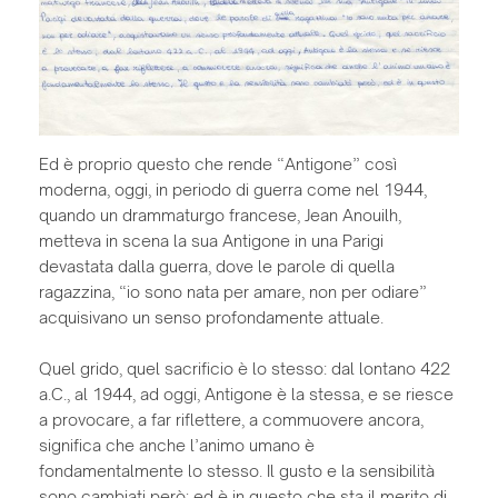
Ed è proprio questo che rende “Antigone” così
moderna, oggi, in periodo di guerra come nel 1944,
quando un drammaturgo francese, Jean Anouilh,
metteva in scena la sua Antigone in una Parigi
devastata dalla guerra, dove le parole di quella
ragazzina, “io sono nata per amare, non per odiare”
acquisivano un senso profondamente attuale.
Quel grido, quel sacrificio è lo stesso: dal lontano 422
a.C., al 1944, ad oggi, Antigone è la stessa, e se riesce
a provocare, a far riflettere, a commuovere ancora,
significa che anche l’animo umano è
fondamentalmente lo stesso. Il gusto e la sensibilità
sono cambiati però; ed è in questo che sta il merito di