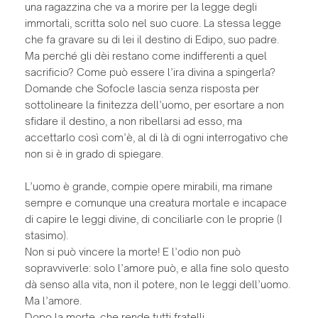
una ragazzina che va a morire per la legge degli
immortali, scritta solo nel suo cuore. La stessa legge
che fa gravare su di lei il destino di Edipo, suo padre.
Ma perché gli dèi restano come indifferenti a quel
sacrificio? Come può essere l’ira divina a spingerla?
Domande che Sofocle lascia senza risposta per
sottolineare la finitezza dell’uomo, per esortare a non
sfidare il destino, a non ribellarsi ad esso, ma
accettarlo così com’è, al di là di ogni interrogativo che
non si è in grado di spiegare.
L’uomo è grande, compie opere mirabili, ma rimane
sempre e comunque una creatura mortale e incapace
di capire le leggi divine, di conciliarle con le proprie (I
stasimo).
Non si può vincere la morte! E l’odio non può
sopravviverle: solo l’amore può, e alla fine solo questo
dà senso alla vita, non il potere, non le leggi dell’uomo.
Ma l’amore.
Dopo la morte, che rende tutti fratelli.