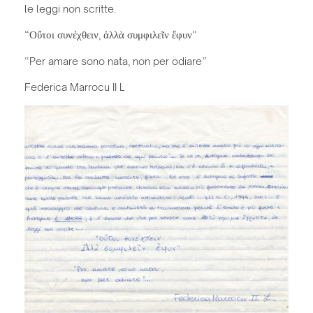
le leggi non scritte.
“Οὔτοι συνέχθειν, ἀλλὰ συμφιλεῖν ἔφυν”
“Per amare sono nata, non per odiare”
Federica Marrocu II L