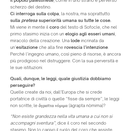
il popolo palestinese
, come in uno strano e perverso
scherzo del destino.
Ci interroga sulla colpa
, la nostra, ma soprattutto
sulla
pretesa
superiorità umana su tutte le cose.
Mi viene in mente il
coro
del testo di Sofocle, che nel
primo stasimo inizia con un
elogio agli esseri umani
,
miracolo della creazione. Una
lode
incrinata da
un’
esitazione
che alla fine
rovescia l’intenzione
.
Perché l’ingegno umano, così pieno di risorse, è ancora
più prodigioso nel distruggere. Con la sua perversità e
le sue istituzioni.
Quali, dunque, le leggi, quale giustizia dobbiamo
perseguire?
Quelle create da noi, dall’Europa che si crede
portatrice di civiltà o quelle “fisse da sempre”, le leggi
non scritte, le ἄγραπτα νόμιμα (àgrapta nòmima)?
“Non esiste grandezza nella vita umana a cui non si
accompagni sventura”
, dice il coro nel secondo
stasimo. Non lo capivo il ruolo del coro che assiste