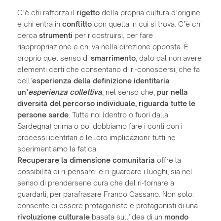
C’è chi rafforza il
rigetto
della propria cultura d’origine
e chi entra in
conflitto
con quella in cui si trova. C’è chi
cerca
strumenti
per ricostruirsi, per fare
riappropriazione e chi va nella direzione opposta. È
proprio quel senso di
smarrimento
, dato dal non avere
elementi certi che consentano di ri-conoscersi, che fa
dell’
esperienza della definizione identitaria
un’
esperienza collettiva
, nel senso che,
pur nella
diversità del percorso individuale, riguarda tutte le
persone sarde
. Tutte noi (dentro o fuori dalla
Sardegna) prima o poi dobbiamo fare i conti con i
processi identitari e le loro implicazioni: tutti ne
sperimentiamo la fatica.
Recuperare la dimensione comunitaria
offre la
possibilità di ri-pensarci e ri-guardare i luoghi, sia nel
senso di prendersene cura che del ri-tornare a
guardarli, per parafrasare Franco Cassano. Non solo:
consente di essere protagoniste e protagonisti di una
rivoluzione culturale
basata sull’idea di un
mondo