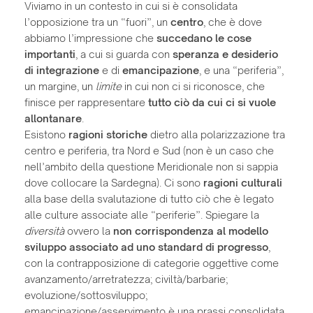
Viviamo in un contesto in cui si è consolidata
l’opposizione tra un “fuori”, un
centro
, che è dove
abbiamo l’impressione che
succedano le cose
importanti
, a cui si guarda con
speranza e desiderio
di integrazione
e di
emancipazione
, e una “periferia”,
un margine, un
limite
in cui non ci si riconosce, che
finisce per rappresentare
tutto ciò da cui ci si vuole
allontanare
.
Esistono
ragioni storiche
dietro alla polarizzazione tra
centro e periferia, tra Nord e Sud (non è un caso che
nell’ambito della questione Meridionale non si sappia
dove collocare la Sardegna). Ci sono
ragioni culturali
alla base della svalutazione di tutto ciò che è legato
alle culture associate alle “periferie”. Spiegare la
diversità
ovvero la
non corrispondenza al modello
sviluppo associato ad uno standard di progresso
,
con la contrapposizione di categorie oggettive come
avanzamento/arretratezza; civiltà/barbarie;
evoluzione/sottosviluppo;
emancipazione/asservimento è una prassi consolidata.