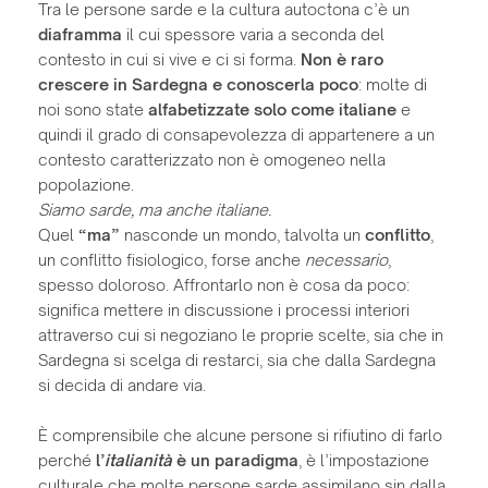
Tra le persone sarde e la cultura autoctona c’è un
diaframma
il cui spessore varia a seconda del
contesto in cui si vive e ci si forma.
Non è raro
crescere in Sardegna e conoscerla poco
: molte di
noi sono state
alfabetizzate solo come italiane
e
quindi il grado di consapevolezza di appartenere a un
contesto caratterizzato non è omogeneo nella
popolazione.
Siamo sarde, ma anche italiane.
Quel
“ma”
nasconde un mondo, talvolta un
conflitto
,
un conflitto fisiologico, forse anche
necessario
,
spesso doloroso. Affrontarlo non è cosa da poco:
significa mettere in discussione i processi interiori
attraverso cui si negoziano le proprie scelte, sia che in
Sardegna si scelga di restarci, sia che dalla Sardegna
si decida di andare via.
È comprensibile che alcune persone si rifiutino di farlo
perché
l’
italianità
è un paradigma
, è l’impostazione
culturale che molte persone sarde assimilano sin dalla