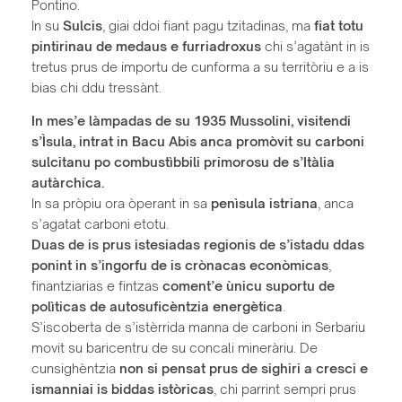
Pontino.
In su
Sulcis
, giai ddoi fiant pagu tzitadinas, ma
fiat totu
pintirinau de medaus e furriadroxus
chi s’agatànt in is
tretus prus de importu de cunforma a su territòriu e a is
bias chi ddu tressànt.
In mes’e làmpadas de su 1935 Mussolini, visitendi
s’Ìsula, intrat in Bacu Abis anca promòvit su carboni
sulcitanu po combustìbbili primorosu de s’Itàlia
autàrchica.
In sa pròpiu ora òperant in sa
penìsula istriana
, anca
s’agatat carboni etotu.
Duas de is prus istesiadas regionis de s’istadu ddas
ponint in s’ingorfu de is crònacas econòmicas
,
finantziarias e fintzas
coment’e ùnicu suportu de
polìticas de autosuficèntzia energètica
.
S’iscoberta de s’istèrrida manna de carboni in Serbariu
movit su baricentru de su concali mineràriu. De
cunsighèntzia
non si pensat prus de sighiri a cresci e
ismanniai is biddas istòricas
, chi parrint sempri prus