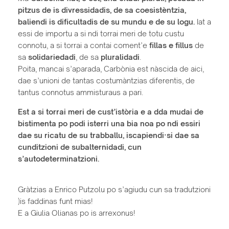
pitzus de is divressidadis, de sa coesistèntzia,
baliendi is dificultadis de su mundu e de su logu.
Iat a
essi de importu a si ndi torrai meri de totu custu
connotu, a si torrai a contai coment’e
fillas e fillus
de
sa
solidariedadi
, de sa
pluralidadi
.
Poita, mancai s’aparada, Carbònia est nàscida de aici,
dae s’unioni de tantas costumàntzias diferentis, de
tantus connotus ammisturaus a pari.
Est a si torrai meri de cust’istòria e a dda mudai de
bistimenta po podi isterri una bia noa po ndi essiri
dae su ricatu de su trabballu, iscapiendi·si dae sa
cunditzioni de subalternidadi, cun
s’autodeterminatzioni.
Gràtzias a Enrico Putzolu po s’agiudu cun sa tradutzioni
)is faddinas funt mias!
E a Giulia Olianas po is arrexonus!