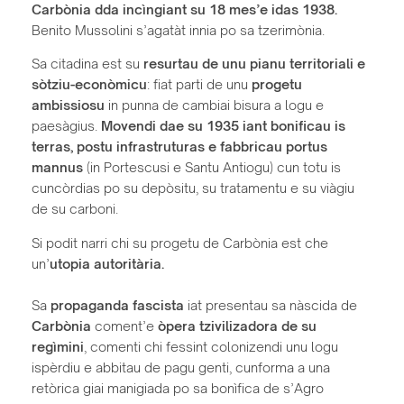
Carbònia dda incìngiant su 18 mes’e idas 1938.
Benito Mussolini s’agatàt innia po sa tzerimònia.
Sa citadina est su
resurtau de unu pianu territoriali e
sòtziu-econòmicu
: fiat parti de unu
progetu
ambissiosu
in punna de cambiai bisura a logu e
paesàgius.
Movendi dae su 1935 iant bonificau is
terras, postu infrastruturas e fabbricau portus
mannus
(in Portescusi e Santu Antiogu) cun totu is
cuncòrdias po su depòsitu, su tratamentu e su viàgiu
de su carboni.
Si podit narri chi su progetu de Carbònia est che
un’
utopia autoritària.
Sa
propaganda fascista
iat presentau sa nàscida de
Carbònia
coment’e
òpera tzivilizadora de su
regìmini
, comenti chi fessint colonizendi unu logu
ispèrdiu e abbitau de pagu genti, cunforma a una
retòrica giai manigiada po sa bonìfica de s’Agro