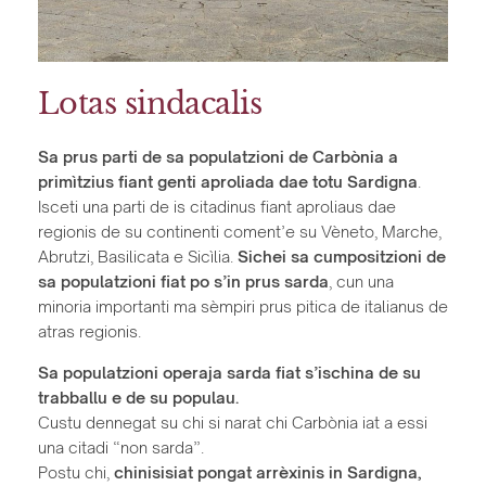
Lotas sindacalis
Sa prus parti de sa populatzioni de Carbònia a
primìtzius fiant genti aproliada dae totu Sardigna
.
Isceti una parti de is citadinus fiant aproliaus dae
regionis de su continenti coment’e su Vèneto, Marche,
Abrutzi, Basilicata e Sicìlia.
Sichei sa cumpositzioni de
sa populatzioni fiat po s’in prus sarda
, cun una
minoria importanti ma sèmpiri prus pitica de italianus de
atras regionis.
Sa populatzioni operaja sarda fiat s’ischina de su
trabballu e de su populau.
Custu dennegat su chi si narat chi Carbònia iat a essi
una citadi “non sarda”.
Postu chi,
chinisisiat pongat arrèxinis in Sardigna,