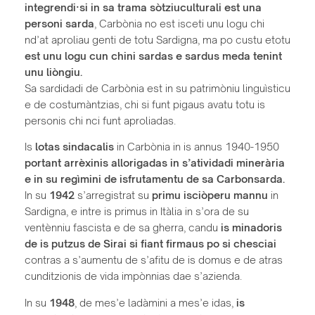
integrendi·si in sa trama sòtziuculturali est una
personi sarda
, Carbònia no est isceti unu logu chi
nd’at aproliau genti de totu Sardigna, ma po custu etotu
est unu logu cun chini sardas e sardus meda tenint
unu liòngiu.
Sa sardidadi de Carbònia est in su patrimòniu linguìsticu
e de costumàntzias, chi si funt pigaus avatu totu is
personis chi nci funt aproliadas.
Is
lotas sindacalis
in Carbònia in is annus 1940-1950
portant arrèxinis allorigadas in s’atividadi minerària
e in su regìmini de isfrutamentu de sa Carbonsarda.
In su
1942
s’arregistrat su
primu isciòperu mannu
in
Sardigna, e intre is primus in Itàlia in s’ora de su
ventènniu fascista e de sa gherra, candu
is minadoris
de is putzus de Sirai si fiant firmaus po si chesciai
contras a s’aumentu de s’afitu de is domus e de atras
cunditzionis de vida impònnias dae s’azienda.
In su
1948
, de mes’e ladàmini a mes’e idas,
is