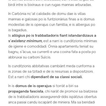
birdi intre is bixinaus e cun rugas mannas arburadas.
In Carbònia nc’at calidadis de domu dae is villas
mannas e galosas po is funtzionàrius finas a is domus
modestas de is operajus cun famìllia, e is albergus po
is bagadius.
Is
allògius po is trabballadoris fiant istandardizaus a
s’
existenz minimum
,
est a narri is cunditzionis mìnimas
de igiene e comodidadi. Ónnia apartamentu teniat su
bagnu, s’àcua, sa currenti e una coxina fata a posta po
abbruxai su carboni Sulcis.
Is cunditzionis abbitativas cambiànt meda cunforma a
is zonas de sa tzitadi e de is resursas a dispositzioni.
Est a narri chi
dipendiant de sa classi sociali.
In is
domus de is operajus
si torràt a biri sa
propaganda fascista
, chi naràt de promovi sa biatzesa
de is trabballadoris assegurendi·ddis ispàtzius obertus
anca pasiai candu iscapànt de miniera. Ma sa beridadi