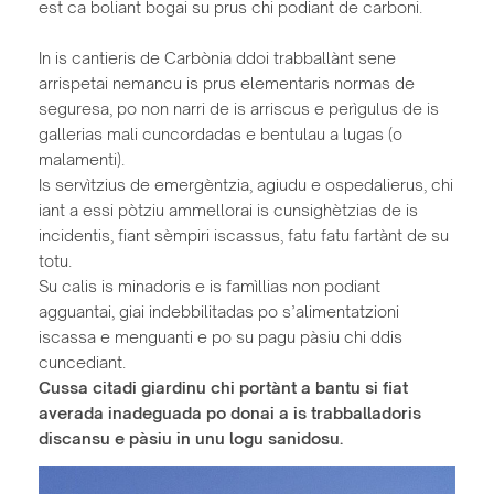
est ca boliant bogai su prus chi podiant de carboni.
In is cantieris de Carbònia ddoi trabballànt sene
arrispetai nemancu is prus elementaris normas de
seguresa, po non narri de is arriscus e perìgulus de is
gallerias mali cuncordadas e bentulau a lugas (o
malamenti).
Is servìtzius de emergèntzia, agiudu e ospedalierus, chi
iant a essi pòtziu ammellorai is cunsighètzias de is
incidentis, fiant sèmpiri iscassus, fatu fatu fartànt de su
totu.
Su calis is minadoris e is famìllias non podiant
agguantai, giai indebbilitadas po s’alimentatzioni
iscassa e menguanti e po su pagu pàsiu chi ddis
cuncediant.
Cussa citadi giardinu chi portànt a bantu si fiat
averada inadeguada po donai a is trabballadoris
discansu e pàsiu in unu logu sanidosu.