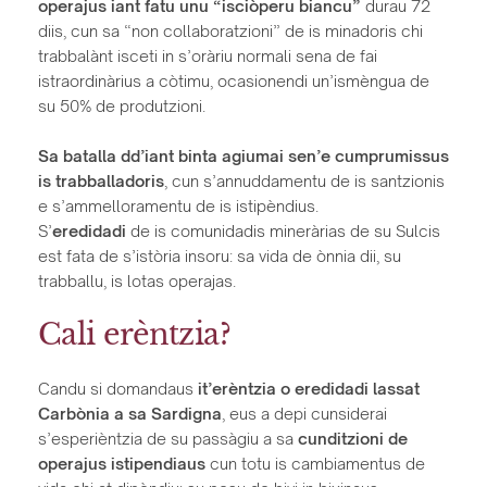
operajus iant fatu unu “isciòperu biancu”
durau 72
diis, cun sa “non collaboratzioni” de is minadoris chi
trabbalànt isceti in s’oràriu normali sena de fai
istraordinàrius a còtimu, ocasionendi un’ismèngua de
su 50% de produtzioni.
Sa batalla dd’iant binta agiumai sen’e cumprumissus
is trabballadoris
, cun s’annuddamentu de is santzionis
e s’ammelloramentu de is istipèndius.
S’
eredidadi
de is comunidadis mineràrias de su Sulcis
est fata de s’istòria insoru: sa vida de ònnia dii, su
trabballu, is lotas operajas.
Cali erèntzia?
Candu si domandaus
it’erèntzia o eredidadi lassat
Carbònia a sa Sardigna
, eus a depi cunsiderai
s’esperièntzia de su passàgiu a sa
cunditzioni de
operajus istipendiaus
cun totu is cambiamentus de