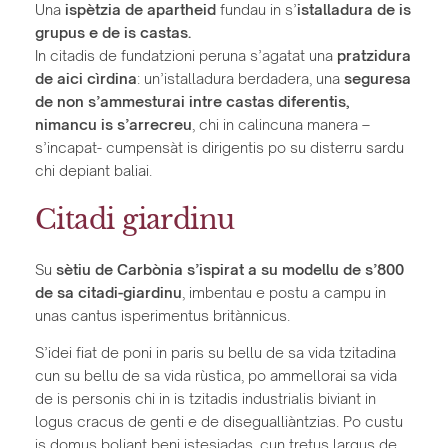
Una
ispètzia de apartheid
fundau in s’
istalladura de is
grupus e de is castas.
In citadis de fundatzioni peruna s’agatat una
pratzidura
de aici cìrdina
: un’istalladura berdadera, una
seguresa
de non s’ammesturai intre castas diferentis,
nimancu is s’arrecreu
, chi in calincuna manera –
s’incapat- cumpensàt is dirigentis po su disterru sardu
chi depiant baliai.
Citadi giardinu
Su
sètiu de Carbònia s’ispirat a su modellu de s’800
de sa citadi-giardinu
, imbentau e postu a campu in
unas cantus isperimentus britànnicus.
S’idei fiat de poni in paris su bellu de sa vida tzitadina
cun su bellu de sa vida rùstica, po ammellorai sa vida
de is personis chi in is tzitadis industrialis biviant in
logus cracus de genti e de disegualliàntzias. Po custu
is domus boliant beni istesiadas, cun tretus largus de