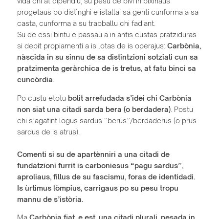
vida chi at dipèndiu; su pesu de bivi in bixinaus
progetaus po distìnghi e istallai sa genti cunforma a sa
casta, cunforma a su trabballu chi fadiant.
Su de essi bintu e passau a in antis custas pratziduras
si depit propiamenti a is lotas de is operajus:
Carbònia,
nàscida in su sinnu de sa distintzioni sotziali cun sa
pratzimenta geràrchica de is tretus, at fatu binci sa
cuncòrdia
.
Po custu etotu
bolit arrefudada s’idei chi Carbònia
non siat una citadi sarda bera (o berdadera)
. Postu
chi s’agatint logus sardus “berus”/berdaderus (o prus
sardus de is atrus).
Comenti si su de apartènniri a una citadi de
fundatzioni furrit is carboniesus “pagu sardus”,
aproliaus, fillus de su fascismu, foras de identidadi.
Is ùrtimus lòmpius, carrigaus po su pesu tropu
mannu de s’istòria.
Ma
Carbònia fiat, e est, una citadi plurali, pesada in