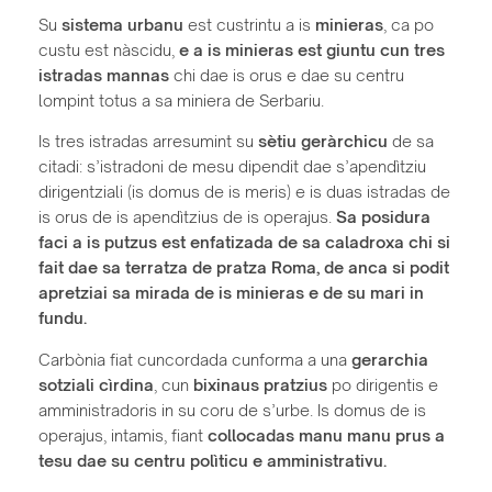
Su
sistema urbanu
est custrintu a is
minieras
, ca po
custu est nàscidu,
e a is minieras est giuntu cun tres
istradas mannas
chi dae is orus e dae su centru
lompint totus a sa miniera de Serbariu.
Is tres istradas arresumint su
sètiu geràrchicu
de sa
citadi: s’istradoni de mesu dipendit dae s’apendìtziu
dirigentziali (is domus de is meris) e is duas istradas de
is orus de is apendìtzius de is operajus.
Sa posidura
faci a is putzus est enfatizada de sa caladroxa chi si
fait dae sa terratza de pratza Roma, de anca si podit
apretziai sa mirada de is minieras e de su mari in
fundu.
Carbònia fiat cuncordada cunforma a una
gerarchia
sotziali cìrdina
, cun
bixinaus pratzius
po dirigentis e
amministradoris in su coru de s’urbe. Is domus de is
operajus, intamis, fiant
collocadas manu manu prus a
tesu dae su centru polìticu e amministrativu.