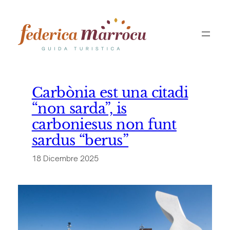
Vai
al
contenuto
Carbònia est una citadi
“non sarda”, is
carboniesus non funt
sardus “berus”
18 Dicembre 2025