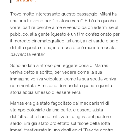
Trovo molto interessante questo passaggio: Milani ha
una predilezione per “le storie vere”. Ed è da qui che
vorrei partire perché a me è venuto da chiedermi se al
pubblico, alla gente (questo è un film confezionato per
il mercato cinematografico italiano), a noi sarde e sardi,
di tutta questa storia, interessa o ci è mai interessata
davvero
la verità?
Sono andata a ritroso per leggere cosa di Marras
veniva detto e scritto, per vedere come la sua
immagine veniva veicolata, come la sua scelta veniva
commentata. E mi sono domandata quando questa
storia abbia smesso di essere
vera
.
Marras era già stato fagocitato dai meccanismi di
stampo coloniale da una parte, e essenzialista
dall’altra, che hanno mitizzato la figura del pastore
sardo. Era già stato proiettato sul filone della lotta
impari, trasfigurato in uno degli epici “Davide contro