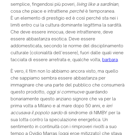
semplice, fingendosi più poveri,
living like a sardinian
,
cosa che piace e intrattiene
perché
è temporanea.
È un elemento di prestigio ed è così perché sta nei i
limiti entro cui la cultura dominante legittima la sardità.
Che deve essere innocua, deve intrattenere, deve
essere abbastanza esotica. Deve essere
addomesticata, secondo le norme del disciplinamento
culturale (colonialità dell’essere), fuori dalle quali viene
tacciata di essere arretrata e, qualche volta,
barbara
.
È vero, il film non lo abbiamo ancora visto, ma quello
che sappiamo sembra essere abbastanza per
immaginare che una parte del pubblico che consumerà
questo prodotto,
oggi si commuove
guardando
bonariamente questo anziano signore che va per la
prima volta a Milano e al mare dopo 50 anni, e
ieri
accusava il popolo sardo
di sindrome di NIMBY per la
sua lotta contro la speculazione energetica. Un
sentimento in continuità con i rimproveri rivolti a suo
tempo a Ovidio Marras (oggi eroe mitizzato) che stava