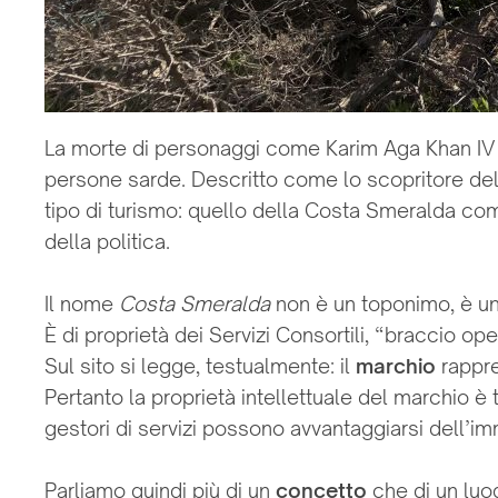
La morte di personaggi come Karim Aga Khan IV su
persone sarde. Descritto come lo scopritore del t
tipo di turismo: quello della Costa Smeralda co
della politica.
Il nome
Costa Smeralda
non è un toponimo, è u
È di proprietà dei Servizi Consortili, “braccio o
Sul sito si legge, testualmente: il
marchio
rappr
Pertanto la proprietà intellettuale del marchio è 
gestori di servizi possono avvantaggiarsi dell’im
Parliamo quindi più di un
concetto
che di un luo