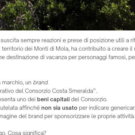
scita sempre reazioni e prese di posizione utili a ri
erritorio dei Monti di Mola, ha contribuito a creare i
me destinazione di vacanza per personaggi famosi, p
n marchio, un
brand
.
perativo del Consorzio Costa Smeralda”.
esenta uno dei
beni capitali
del Consorzio.
tutelata affinché
non sia usato
per indicare generic
magine del brand per sponsorizzare le proprie attività.
go. Cosa significa?