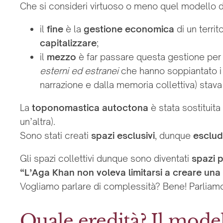
Che si consideri virtuoso o meno quel modello d
il
fine
è la
gestione economica
di un territ
capitalizzare
;
il
mezzo
è far passare questa gestione pe
esterni ed estranei
che hanno soppiantato i 
narrazione e dalla memoria collettiva) stava
La
toponomastica autoctona
è stata sostituit
un’altra).
Sono stati creati
spazi esclusivi
, dunque
esclud
Gli spazi collettivi dunque sono diventati
spazi p
“L’Aga Khan non voleva limitarsi a creare una
Vogliamo parlare di complessità? Bene! Parliam
Quale eredità? Il mod