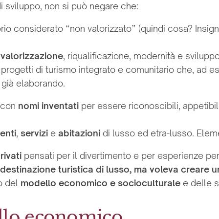
i sviluppo, non si può negare che:
orio considerato “non valorizzato” (quindi cosa? Insign
r
valorizzazione
, riqualificazione, modernità e svilup
progetti di turismo integrato e comunitario che, ad 
 già elaborando.
a con
nomi inventati
per essere riconoscibili, appetibili
enti
,
servizi
e
abitazioni
di lusso ed etra-lusso. Elem
rivati
pensati per il divertimento e per esperienze pe
 destinazione turistica di lusso, ma voleva creare
o del
modello economico e socioculturale
e delle 
ello economico