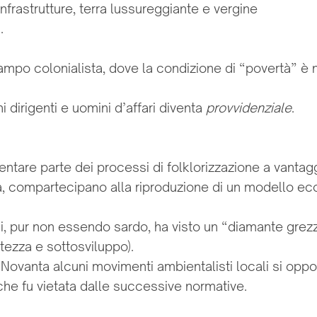
nfrastrutture, terra lussureggiante e vergine
.
ampo colonialista, dove la condizione di “povertà” è n
i dirigenti e uomini d’affari diventa
provvidenziale
.
entare parte dei processi di folklorizzazione a vanta
ema, compartecipano alla riproduzione di un modello ec
chi, pur non essendo sardo, ha visto un “diamante grez
ratezza e sottosviluppo).
ni Novanta alcuni movimenti ambientalisti locali si opp
che fu vietata dalle successive normative.